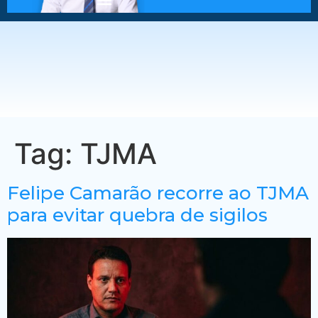
Tag:
TJMA
Felipe Camarão recorre ao TJMA
para evitar quebra de sigilos