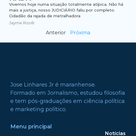
Vivemos hoje numa situação totalmente atípica. Não há
mais a justiça, nosso JUDICIÁRIO faliu por completo.
Cidadão da rajada de metralhadora
Jayme Rizolli
Anterior
Próxima
Jose Linhares Jr é maranhense.
Formado em Jornalismo, estudou filosofia
e tem pós-graduações em ciência política
e marketing político.
Menu principal
Notícias