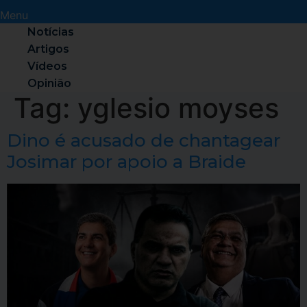
Menu
Notícias
Artigos
Vídeos
Opinião
Tag:
yglesio moyses
Dino é acusado de chantagear
Josimar por apoio a Braide