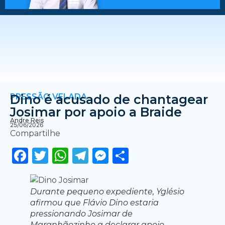
PRESSÃO VELADA
Dino é acusado de chantagear
Josimar por apoio a Braide
Andre Reis
25/06/2026
Compartilhe
Facebook
Twitter
WhatsApp
Telegram
Messenger
Share
Durante pequeno expediente, Yglésio
afirmou que Flávio Dino estaria
pressionando Josimar de
Maranhãozinho a declarar apoio