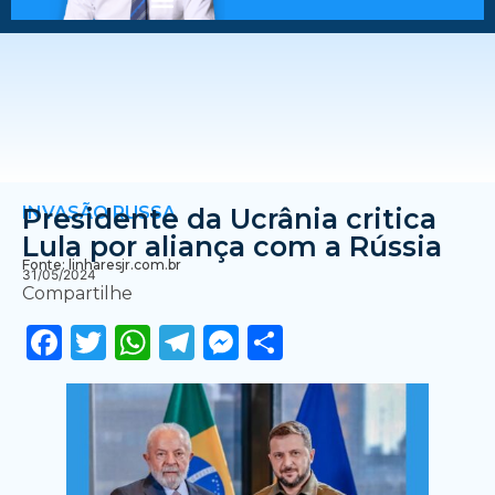
INVASÃO RUSSA
Presidente da Ucrânia critica
Lula por aliança com a Rússia
Fonte: linharesjr.com.br
31/05/2024
Compartilhe
Facebook
Twitter
WhatsApp
Telegram
Messenger
Share