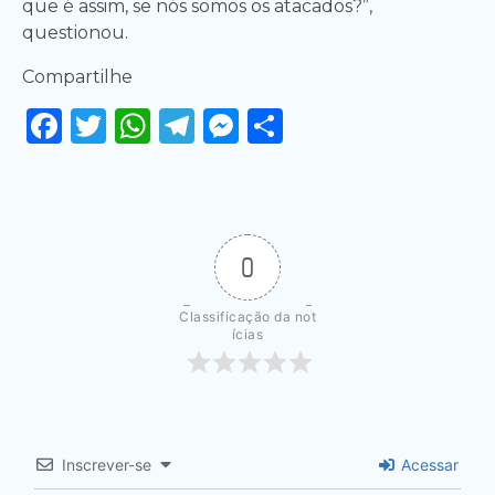
que é assim, se nós somos os atacados?”,
questionou.
Compartilhe
Facebook
Twitter
WhatsApp
Telegram
Messenger
Share
0
Classificação da not
ícias
Inscrever-se
Acessar