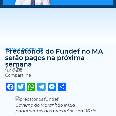
GRANA DOCENTE
Precatórios do Fundef no MA
serão pagos na próxima
semana
Andre Reis
11/06/2026
Compartilhe
Facebook
Twitter
WhatsApp
Telegram
Messenger
Share
Governo do Maranhão inicia
pagamentos dos precatórios em 16 de