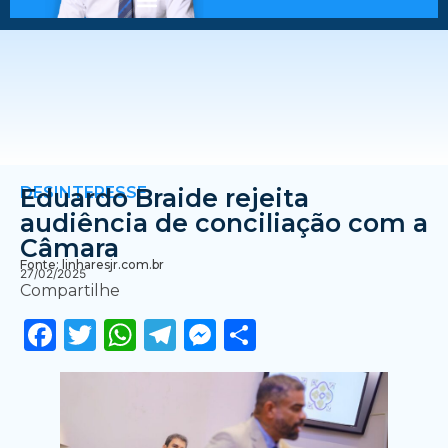
DESINTERESSE
Eduardo Braide rejeita
audiência de conciliação com a
Câmara
Fonte: linharesjr.com.br
27/02/2025
Compartilhe
Facebook
Twitter
WhatsApp
Telegram
Messenger
Share