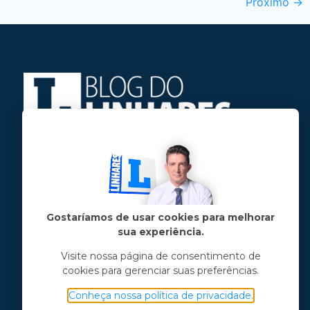
Próximo
→
Jose Linhares Jr é maranhense.
Formado em Jornalismo, estudou filosofia
e tem pós-graduações em ciência política
e marketing político.
Gostaríamos de usar cookies para melhorar
sua experiência.
Menu principal
Visite nossa página de consentimento de
cookies para gerenciar suas preferências.
Notícias
Opinião
Conheça nossa política de privacidade.