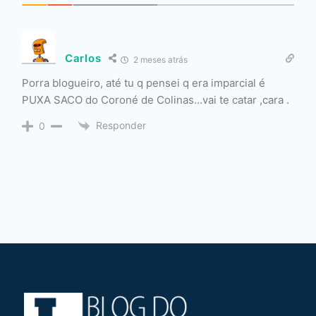
Carlos
2 meses atrás
Porra blogueiro, até tu q pensei q era imparcial é
PUXA SACO do Coroné de Colinas…vai te catar ,cara .
Responder
0