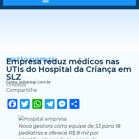
GESTÃO SUSPEITA
Empresa reduz médicos nas
UTIs do Hospital da Criança em
SLZ
Fonte: linharesjr.com.br
17/10/2025
Compartilhe
Facebook
Twitter
WhatsApp
Telegram
Messenger
Share
Nova gestora corta equipe de 53 para 18
pediatras e oferece R$ 8 mil por