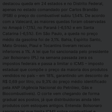
destacou queda em 24 estados e no Distrito Federal,
apenas no estado comandado por Carlos Brandão
(PSB) o preço do combustível subiu 1,54%. De acordo
com a Valecard, as maiores quedas foram observadas
no Amapá (-7,1%), no Paraná (-6,5%) e em Santa
Catarina (-6,5%). Em São Paulo, a queda no preço
médio da gasolina foi de 3,1%. Bahia, Espírito Santo,
Mato Grosso, Piauí e Tocantins tiveram recuos
inferiores a 1%. A lei que foi sancionada pelo presidente
Jair Bolsonaro (PL) na semana passada zera os
impostos federais e passa a limitar o ICMS – imposto
estadual que compõe o preço da maioria dos produtos
vendidos no país – em 18%, garantindo um desconto de
R$ 0,69 por litro, ou 9,3% do preço médio identificado
pela ANP (Agência Nacional do Petróleo, Gás e
Biocombustíveis). O corte vem chegando de forma
gradual aos postos, já que distribuidoras ainda têm
produtos com estoques antigos. Entenda: Bolsonaro
sanciona lei que limita ICMS sobre combustível e