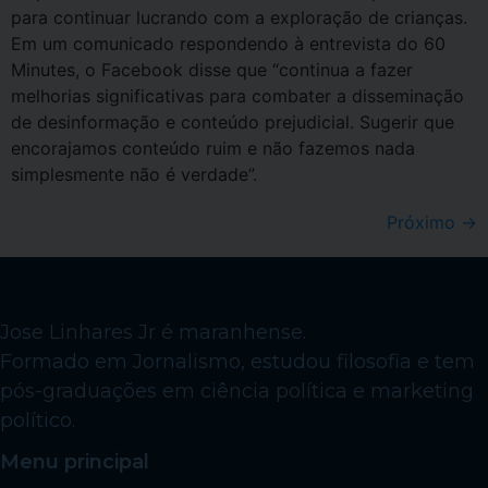
para continuar lucrando com a exploração de crianças.
Em um comunicado respondendo à entrevista do 60
Minutes, o Facebook disse que “continua a fazer
melhorias significativas para combater a disseminação
de desinformação e conteúdo prejudicial. Sugerir que
encorajamos conteúdo ruim e não fazemos nada
simplesmente não é verdade”.
Próximo
→
Jose Linhares Jr é maranhense.
Formado em Jornalismo, estudou filosofia e tem
pós-graduações em ciência política e marketing
político.
Menu principal