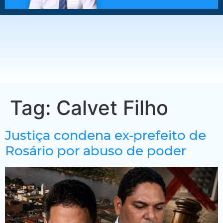
Tag:
Calvet Filho
Justiça condena ex-prefeito de
Rosário por abuso de poder