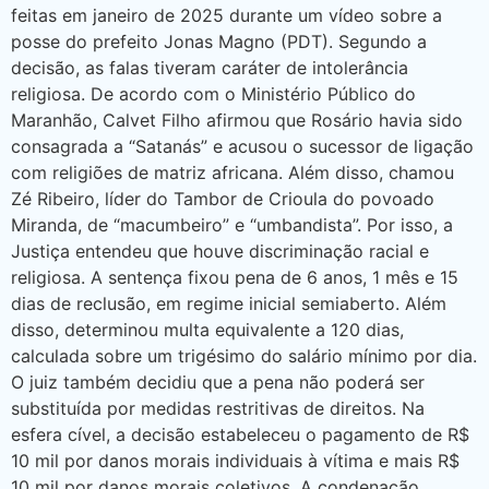
feitas em janeiro de 2025 durante um vídeo sobre a
posse do prefeito Jonas Magno (PDT). Segundo a
decisão, as falas tiveram caráter de intolerância
religiosa. De acordo com o Ministério Público do
Maranhão, Calvet Filho afirmou que Rosário havia sido
consagrada a “Satanás” e acusou o sucessor de ligação
com religiões de matriz africana. Além disso, chamou
Zé Ribeiro, líder do Tambor de Crioula do povoado
Miranda, de “macumbeiro” e “umbandista”. Por isso, a
Justiça entendeu que houve discriminação racial e
religiosa. A sentença fixou pena de 6 anos, 1 mês e 15
dias de reclusão, em regime inicial semiaberto. Além
disso, determinou multa equivalente a 120 dias,
calculada sobre um trigésimo do salário mínimo por dia.
O juiz também decidiu que a pena não poderá ser
substituída por medidas restritivas de direitos. Na
esfera cível, a decisão estabeleceu o pagamento de R$
10 mil por danos morais individuais à vítima e mais R$
10 mil por danos morais coletivos. A condenação