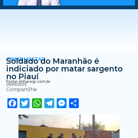
CRIME MILITAR
Soldado do Maranhão é
indiciado por matar sargento
no Piauí
Fonte: linharesjr.com.br
26/05/2025
Compartilhe
Facebook
Twitter
WhatsApp
Telegram
Messenger
Share