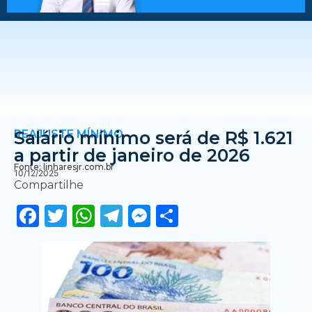
REAJUSTE MÍNIMO
Salário mínimo será de R$ 1.621
a partir de janeiro de 2026
Fonte: linharesjr.com.br
10/12/2025
Compartilhe
Facebook
Twitter
WhatsApp
Telegram
Messenger
Share