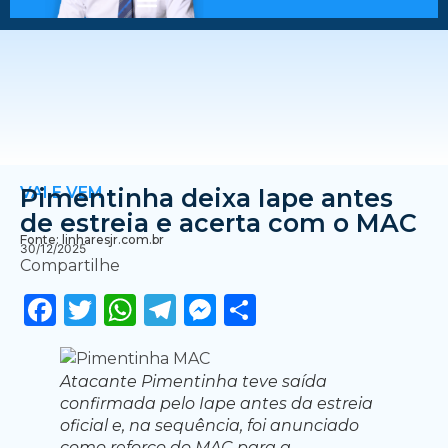
VAI E VEM
Pimentinha deixa Iape antes
de estreia e acerta com o MAC
Fonte: linharesjr.com.br
30/12/2025
Compartilhe
Facebook
Twitter
WhatsApp
Telegram
Messenger
Share
Atacante Pimentinha teve saída
confirmada pelo Iape antes da estreia
oficial e, na sequência, foi anunciado
como reforço do MAC para a