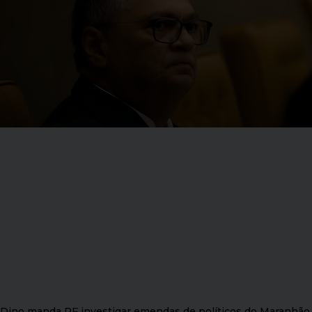
Dino manda PF investigar emendas de políticos do Maranhão