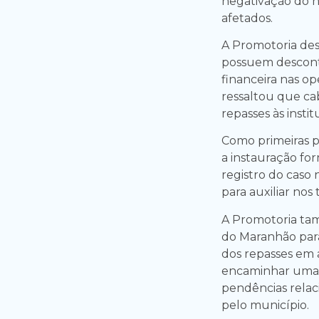
negativação do n
afetados.
A Promotoria de
possuem descont
financeira nas op
ressaltou que ca
repasses às instit
Como primeiras p
a instauração fo
registro do caso 
para auxiliar nos 
A Promotoria tam
do Maranhão par
dos repasses em 
encaminhar uma l
pendências relac
pelo município.