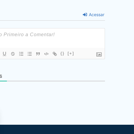
Acessar
{}
[+]
S