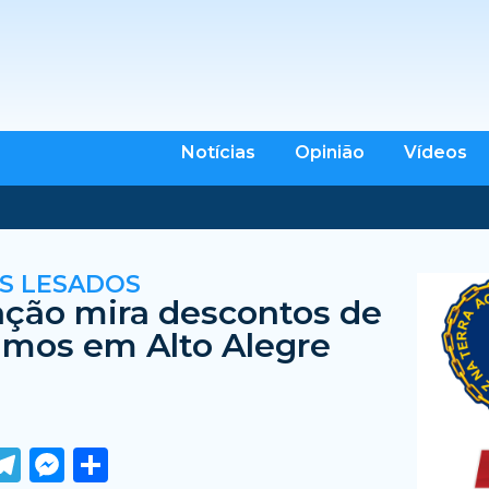
Notícias
Opinião
Vídeos
S LESADOS
ação mira descontos de
mos em Alto Alegre
ook
tter
WhatsApp
Telegram
Messenger
Share