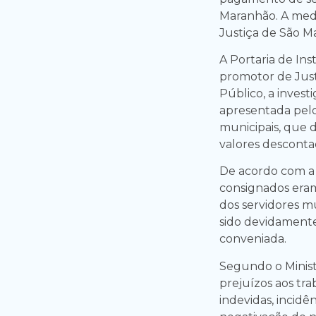
Maranhão. A medid
Justiça de São M
A Portaria de Ins
promotor de Just
Público, a inves
apresentada pelo
municipais, que 
valores desconta
De acordo com a
consignados era
dos servidores mu
sido devidamente 
conveniada.
Segundo o Minist
prejuízos aos tr
indevidas, incidên