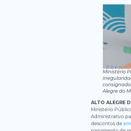
Ministério P
irregulari
consignados 
Alegre do 
ALTO ALEGRE D
Ministério Públi
Administrativo pa
descontos de
em
pagamento de ser