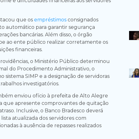
ome e dificuldades financeiras aos servidores
stacou que os
empréstimos
consignados
o automático para garantir segurança
erações bancárias. Além disso, o órgão
be ao ente público realizar corretamente os
uições financeiras.
rovidências, o Ministério Público determinou
rmal do Procedimento Administrativo, o
no sistema SIMP e a designação de servidoras
trabalhos investigatórios.
bém enviou ofício à prefeita de Alto Alegre
a que apresente comprovantes de quitação
atraso. Inclusive, o Banco Bradesco deverá
ista atualizada dos servidores com
ionadas à ausência de repasses realizados