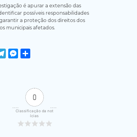
estigação é apurar a extensão das
identificar possíveis responsabilidades
 garantir a proteção dos direitos dos
os municipais afetados.
ook
tter
WhatsApp
Telegram
Messenger
Share
0
Classificação da not
ícias