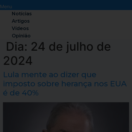
Menu
Notícias
Artigos
Vídeos
Opinião
Dia:
24 de julho de
2024
Lula mente ao dizer que
imposto sobre herança nos EUA
é de 40%