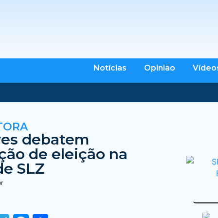
Notícias
Opinião
Vídeo
TORA
res debatem
ção de eleição na
de SLZ
br