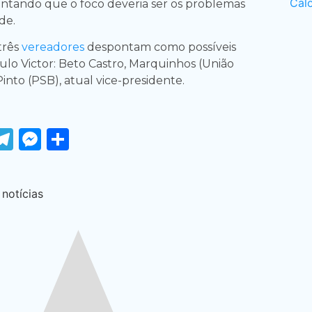
ntando que o foco deveria ser os problemas
de.
três
vereadores
despontam como possíveis
ulo Victor: Beto Castro, Marquinhos (União
Pinto (PSB), atual vice-presidente.
ook
tter
WhatsApp
Telegram
Messenger
Share
 notícias