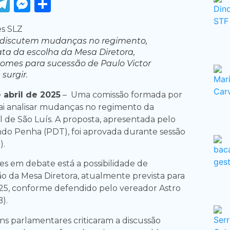
ook
tter
WhatsApp
Telegram
Messenger
Share
 discutem mudanças no regimento,
ata da escolha da Mesa Diretora,
omes para sucessão de Paulo Victor
surgir.
 abril de 2025
– Uma comissão formada por
ai analisar mudanças no regimento da
 de São Luís. A proposta, apresentada pelo
do Penha (PDT), foi aprovada durante sessão
).
es em debate está a possibilidade de
ão da Mesa Diretora, atualmente prevista para
5, conforme defendido pelo vereador Astro
).
ns parlamentares criticaram a discussão