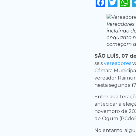
Faceb
Twi
Vereadores
incluindo d
enquanto n
começam a 
SÃO LUÍS, 07 de
seis
vereadores
v
Câmara Municipal
vereador Raimun
nesta segunda (7
Entre as alteraçõ
antecipar a eleiç
novembro de 202
de Ogum (PCdoB
No entanto, algu