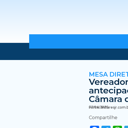
MESA DIRE
Vereado
antecipa
Câmara 
07/04/2025
Fonte: linharesjr.com.
Compartilhe