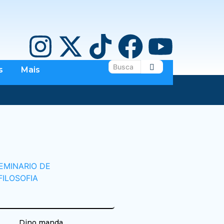
s
Mais
Dino manda