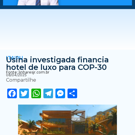
ITAIPU
Usina investigada financia
hotel de luxo para COP-30
Fonte: linharesjr.com.br
08/04/2025
Compartilhe
Facebook
Twitter
WhatsApp
Telegram
Messenger
Share