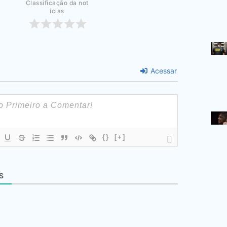
Classificação da not
ícias
Acessar
{}
[+]
S