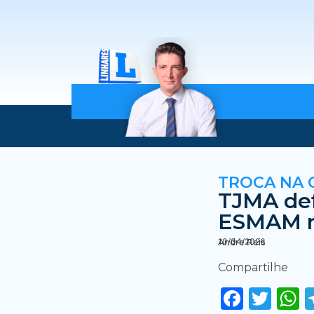
TROCA NA 
TJMA def
ESMAM n
10/04/2026
Andre Reis
Compartilhe
Faceb
Twi