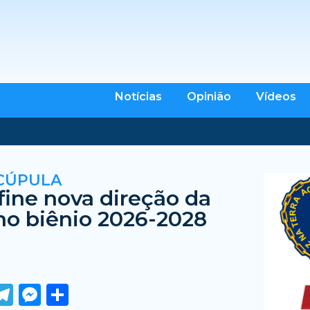
Notícias
Opinião
Vídeos
CÚPULA
ine nova direção da
o biênio 2026-2028
ook
tter
WhatsApp
Telegram
Messenger
Share