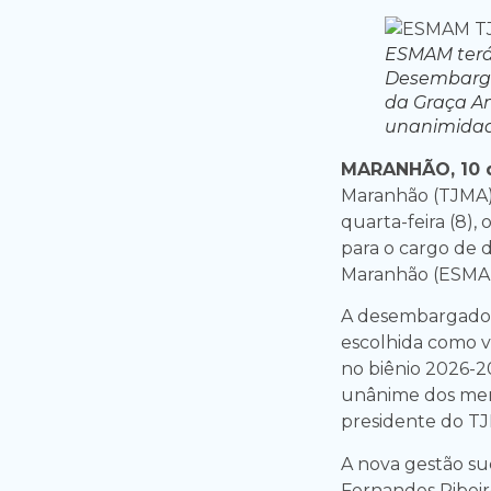
ESMAM terá 
Desembargad
da Graça Am
unanimidad
MARANHÃO, 10 d
Maranhão (TJMA) 
quarta-feira (8),
para o cargo de d
Maranhão (ESMA
A desembargador
escolhida como v
no biênio 2026-2
unânime dos memb
presidente do T
A nova gestão s
Fernandes Ribeiro 