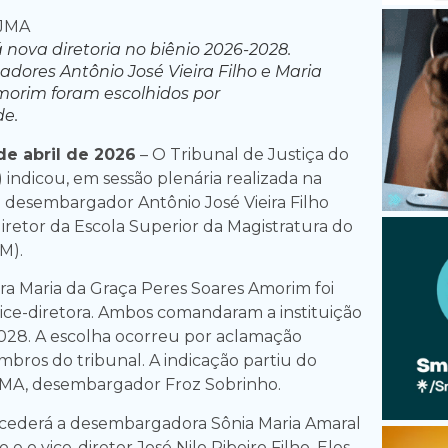
nova diretoria no biênio 2026-2028.
ores Antônio José Vieira Filho e Maria
orim foram escolhidos por
e.
e abril de 2026
– O Tribunal de Justiça do
indicou, em sessão plenária realizada na
 o desembargador Antônio José Vieira Filho
iretor da Escola Superior da Magistratura do
M).
a Maria da Graça Peres Soares Amorim foi
ice-diretora. Ambos comandaram a instituição
028. A escolha ocorreu por aclamação
ros do tribunal. A indicação partiu do
JMA, desembargador Froz Sobrinho.
ucederá a desembargadora Sônia Maria Amaral
e o vice-diretor José Nilo Ribeiro Filho. Eles