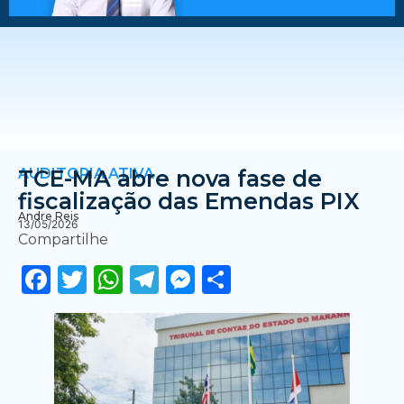
AUDITORIA ATIVA
TCE-MA abre nova fase de
fiscalização das Emendas PIX
Andre Reis
13/05/2026
Compartilhe
Facebook
Twitter
WhatsApp
Telegram
Messenger
Share