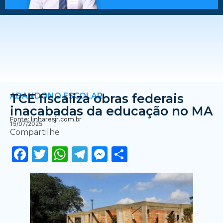
ABANDONO ESCOLAR
TCE fiscaliza obras federais
inacabadas da educação no MA
Fonte: linharesjr.com.br
15/07/2025
Compartilhe
Facebook
Twitter
WhatsApp
Telegram
Messenger
Share