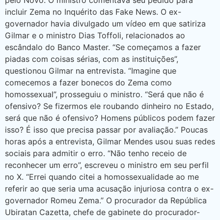
pelo Novo. O ministro comentava seu pedido para
incluir Zema no Inquérito das Fake News. O ex-
governador havia divulgado um vídeo em que satiriza
Gilmar e o ministro Dias Toffoli, relacionados ao
escândalo do Banco Master. “Se começamos a fazer
piadas com coisas sérias, com as instituições”,
questionou Gilmar na entrevista. “Imagine que
comecemos a fazer bonecos do Zema como
homossexual”, prosseguiu o ministro. “Será que não é
ofensivo? Se fizermos ele roubando dinheiro no Estado,
será que não é ofensivo? Homens públicos podem fazer
isso? É isso que precisa passar por avaliação.” Poucas
horas após a entrevista, Gilmar Mendes usou suas redes
sociais para admitir o erro. “Não tenho receio de
reconhecer um erro”, escreveu o ministro em seu perfil
no X. “Errei quando citei a homossexualidade ao me
referir ao que seria uma acusação injuriosa contra o ex-
governador Romeu Zema.” O procurador da República
Ubiratan Cazetta, chefe de gabinete do procurador-