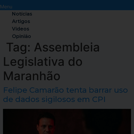
Menu
Notícias
Artigos
Vídeos
Opinião
Tag:
Assembleia
Legislativa do
Maranhão
Felipe Camarão tenta barrar uso
de dados sigilosos em CPI