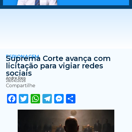
ESPIONAGEM
Suprema Corte avança com
licitação para vigiar redes
sociais
Andre Reis
28/04/2026
Compartilhe
Facebook
Twitter
WhatsApp
Telegram
Messenger
Share