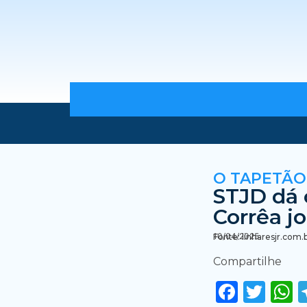
O TAPETÃO
STJD dá 
Corrêa jo
10/04/2025
Fonte: linharesjr.com.
Compartilhe
Faceb
Twi