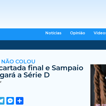
Notícias
Opinião
Vídeo
 NÃO COLOU
cartada final e Sampaio
gará a Série D
br
ook
tter
WhatsApp
Telegram
Messenger
Share