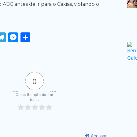
 ABC antes de ir para o Caxias, violando o
ook
tter
WhatsApp
Telegram
Messenger
Share
0
Classificação da not
ícias
Acessar