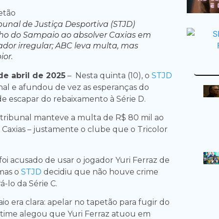
ibunal de Justiça Desportiva (STJD)
nho do Sampaio ao absolver Caxias em
ador irregular; ABC leva multa, mas
ior.
e abril de 2025
– Nesta quinta (10), o
STJD
inal e afundou de vez as esperanças do
e escapar do rebaixamento à Série D.
o tribunal manteve a multa de R$ 80 mil ao
 Caxias – justamente o clube que o Tricolor
oi acusado de usar o jogador Yuri Ferraz de
 mas o
STJD
decidiu que não houve crime
rá-lo da Série C.
io era clara: apelar no tapetão para fugir do
time alegou que Yuri Ferraz atuou em