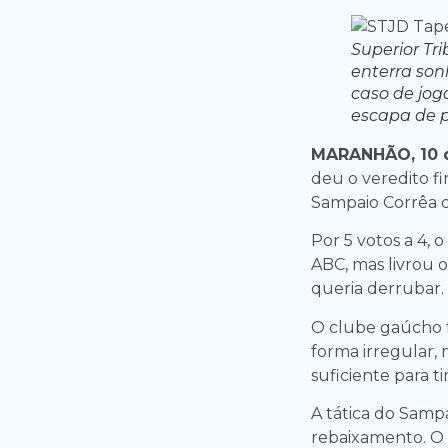
Superior Tr
enterra so
caso de jog
escapa de p
MARANHÃO, 10 d
deu o veredito f
Sampaio Corrêa d
Por 5 votos a 4, 
ABC, mas livrou o
queria derrubar.
O clube gaúcho f
forma irregular,
suficiente para ti
A tática do Sampa
rebaixamento. O 