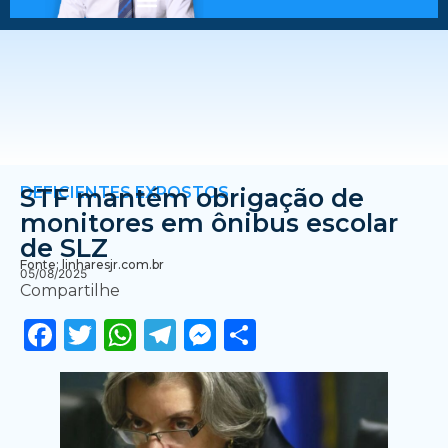
DEFICIENTES EXPOSTOS
STF mantém obrigação de
monitores em ônibus escolar
de SLZ
Fonte: linharesjr.com.br
05/08/2025
Compartilhe
Facebook
Twitter
WhatsApp
Telegram
Messenger
Share