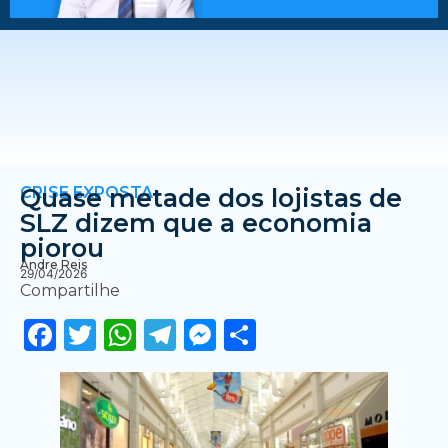
CRISE EXPOSTA
Quase metade dos lojistas de
SLZ dizem que a economia
piorou
Andre Reis
29/04/2026
Compartilhe
Facebook
Twitter
WhatsApp
Telegram
Messenger
Share