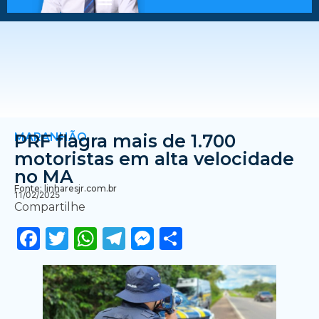
MARANHÃO
PRF flagra mais de 1.700
motoristas em alta velocidade
no MA
Fonte: linharesjr.com.br
11/02/2025
Compartilhe
Facebook
Twitter
WhatsApp
Telegram
Messenger
Share