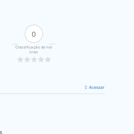
0
Classificação da not
ícias
Acessar
S