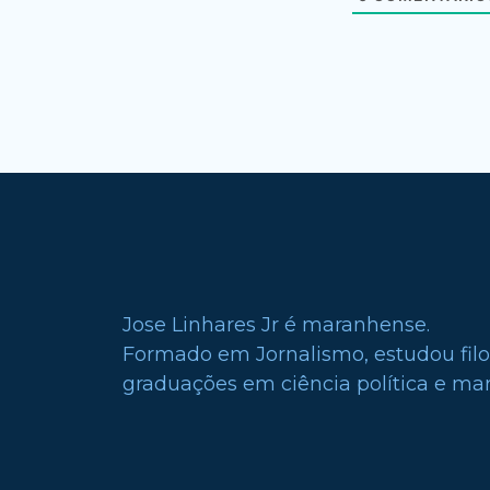
Jose Linhares Jr é maranhense.
Formado em Jornalismo, estudou filo
graduações em ciência política e mark