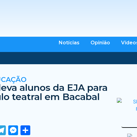
Notícias
Opinião
Vídeo
UCAÇÃO
 leva alunos da EJA para
lo teatral em Bacabal
ook
tter
WhatsApp
Telegram
Messenger
Share