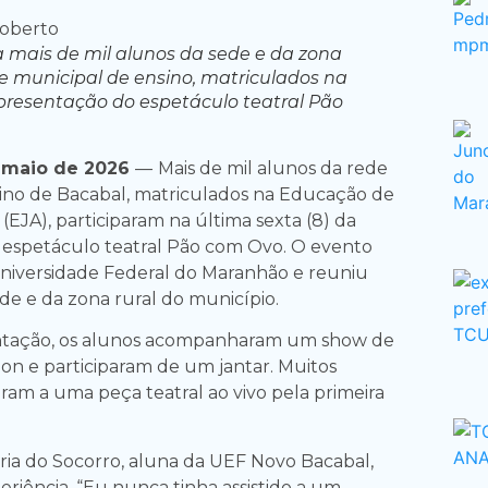
va mais de mil alunos da sede e da zona
de municipal de ensino, matriculados na
presentação do espetáculo teatral Pão
 maio de 2026
—
Mais de mil alunos da rede
ino de Bacabal, matriculados na Educação de
(EJA), participaram na última sexta (8) da
espetáculo teatral Pão com Ovo. O evento
 Universidade Federal do Maranhão e reuniu
de e da zona rural do município.
ntação, os alunos acompanharam um show de
on e participaram de um jantar. Muitos
iram a uma peça teatral ao vivo pela primeira
ia do Socorro, aluna da UEF Novo Bacabal,
eriência. “Eu nunca tinha assistido a um