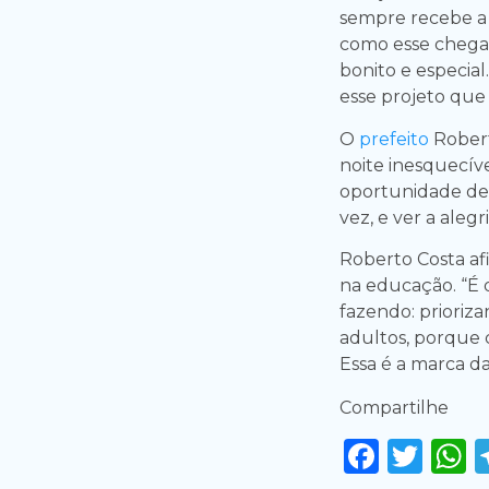
sempre recebe a 
como esse chega
bonito e especial
esse projeto qu
O
prefeito
Rober
noite inesquecíve
oportunidade de a
vez, e ver a aleg
Roberto Costa af
na educação. “É 
fazendo: prioriz
adultos, porque 
Essa é a marca d
Compartilhe
Faceb
Twi