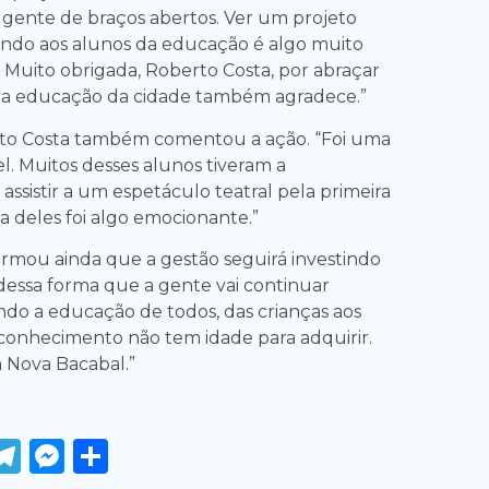
gente de braços abertos. Ver um projeto
ndo aos alunos da educação é algo muito
. Muito obrigada, Roberto Costa, por abraçar
e a educação da cidade também agradece.”
to Costa também comentou a ação. “Foi uma
l. Muitos desses alunos tiveram a
ssistir a um espetáculo teatral pela primeira
ria deles foi algo emocionante.”
irmou ainda que a gestão seguirá investindo
dessa forma que a gente vai continuar
ando a educação de todos, das crianças aos
conhecimento não tem idade para adquirir.
a Nova Bacabal.”
ook
tter
WhatsApp
Telegram
Messenger
Share