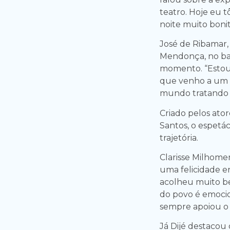
teatro. Hoje eu t
noite muito bonit
José de Ribamar,
Mendonça, no ba
momento. “Estou 
que venho a um e
mundo tratando a
Criado pelos ato
Santos, o espetá
trajetória.
Clarisse Milhome
uma felicidade e
acolheu muito be
do povo é emocio
sempre apoiou o
Já Dijé destacou 