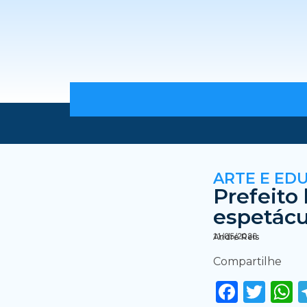
ARTE E ED
Prefeito
espetácu
11/05/2026
Andre Reis
Compartilhe
Faceb
Twi