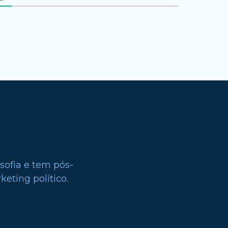
sofia e tem pós-
eting político.