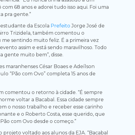
ô com 68 anos e adorei tudo isso aqui. Foi uma
a pra gente.”
 estudante da Escola
Prefeito
Jorge José de
irro Trizidela, também comentou o
me sentindo muito feliz. É a primeira vez
vento assim e está sendo maravilhoso. Todo
 gente muito bem”, disse.
res maranhenses César Boaes e Adeílson
culo “Pão com Ovo” completa 15 anos de
m comentou o retorno à cidade. “É sempre
norme voltar a Bacabal. Essa cidade sempre
m o nosso trabalho e receber esse carinho
nante e o Roberto Costa, esse querido, que
 Pão com Ovo desde o começo.”
o projeto voltado aos alunos da EJA. “Bacabal