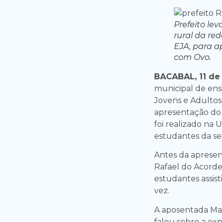
Prefeito le
rural da re
EJA, para a
com Ovo.
BACABAL, 11 de
municipal de ens
Jovens e Adultos 
apresentação do 
foi realizado na
estudantes da se
Antes da aprese
Rafael do Acorde
estudantes assist
vez.
A aposentada Mar
falou sobre a exp