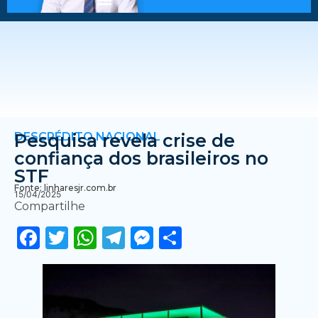
DESCRÉDITO NACIONAL
Pesquisa revela crise de
confiança dos brasileiros no
STF
Fonte: linharesjr.com.br
15/04/2025
Compartilhe
Facebook
Twitter
WhatsApp
Telegram
Messenger
Share