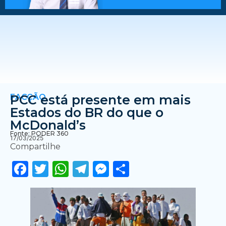
FACÇÃO
PCC está presente em mais
Estados do BR do que o
McDonald’s
Fonte: PODER 360
17/03/2025
Compartilhe
Facebook
Twitter
WhatsApp
Telegram
Messenger
Share