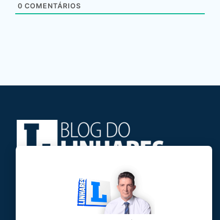
0
COMENTÁRIOS
Jose Linhares Jr é maranhense.
Formado em Jornalismo, estudou filosofia
e tem pós-graduações em ciência política