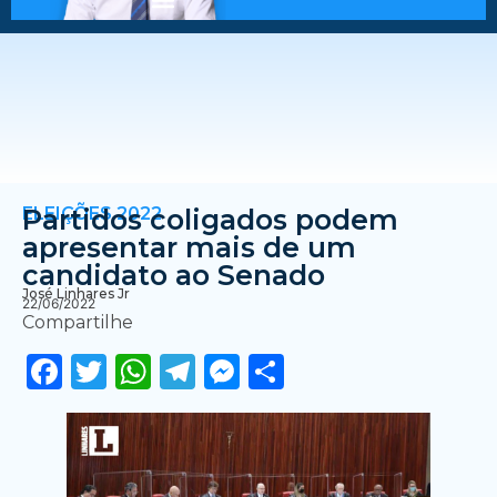
ELEIÇÕES 2022
Partidos coligados podem
apresentar mais de um
candidato ao Senado
José Linhares Jr
22/06/2022
Compartilhe
Facebook
Twitter
WhatsApp
Telegram
Messenger
Share