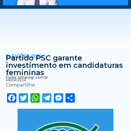
ELEIÇÕES 2022
Partido PSC garante
investimento em candidaturas
femininas
Fonte: linharesjr.com.br
08/04/2024
Compartilhe
Facebook
Twitter
WhatsApp
Telegram
Messenger
Share