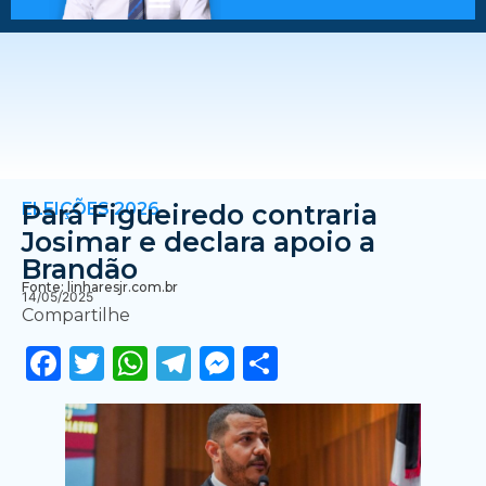
ELEIÇÕES 2026
Pará Figueiredo contraria
Josimar e declara apoio a
Brandão
Fonte: linharesjr.com.br
14/05/2025
Compartilhe
Facebook
Twitter
WhatsApp
Telegram
Messenger
Share