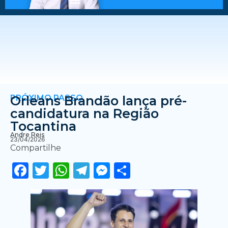
PRÓXIMO PASSO
Orleans Brandão lança pré-
candidatura na Região
Tocantina
Andre Reis
23/04/2026
Compartilhe
Facebook
Twitter
WhatsApp
Telegram
Messenger
Share