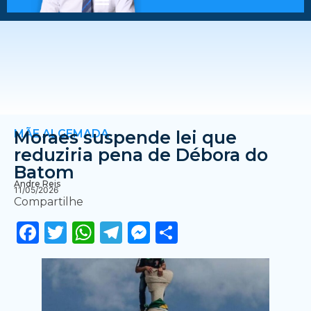
MÃE ALGEMADA
Moraes suspende lei que
reduziria pena de Débora do
Batom
Andre Reis
11/05/2026
Compartilhe
Facebook
Twitter
WhatsApp
Telegram
Messenger
Share