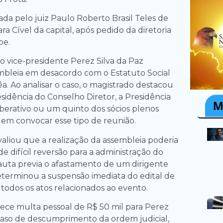
ada pelo juiz Paulo Roberto Brasil Teles de
ra Cível da capital, após pedido da diretoria
be.
o vice-presidente Perez Silva da Paz
bleia em desacordo com o Estatuto Social
a. Ao analisar o caso, o magistrado destacou
sidência do Conselho Diretor, a Presidência
berativo ou um quinto dos sócios plenos
dem convocar esse tipo de reunião.
aliou que a realização da assembleia poderia
de difícil reversão para a administração do
pauta previa o afastamento de um dirigente
 determinou a suspensão imediata do edital de
todos os atos relacionados ao evento.
lece multa pessoal de R$ 50 mil para Perez
caso de descumprimento da ordem judicial,