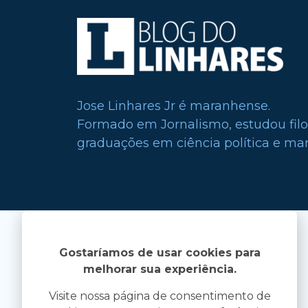
Jose Linhares Jr é maranhense.
Formado em Jornalismo, estudou filo
graduações em ciência política e mark
Gostaríamos de usar cookies para
melhorar sua experiência.
Visite nossa página de consentimento de