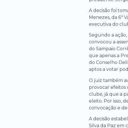
A decisão foi tom
Menezes, da 6ª Va
executiva do clu
Segundo a ação, 
convocou a assem
do Sampaio Corrê
que apenas a Pre
do Conselho Deli
aptos a votar po
O juiz também av
provocar efeitos 
clube, já que a 
eleito. Por isso,
convocação e de 
A decisão estabe
Silva da Paz em 