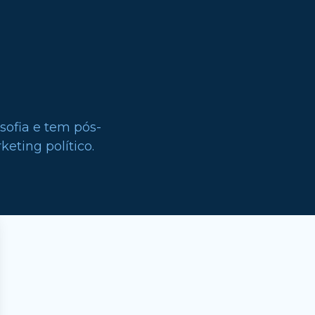
sofia e tem pós-
eting político.