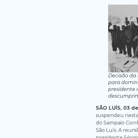
Decisão da
para doming
presidente 
descumprim
SÃO LUÍS, 03 d
suspendeu nesta 
do Sampaio Corrê
São Luís. A reuni
presidente Sérgio