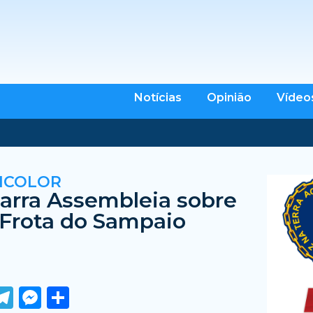
Notícias
Opinião
Vídeo
ICOLOR
barra Assembleia sobre
 Frota do Sampaio
ook
tter
WhatsApp
Telegram
Messenger
Share