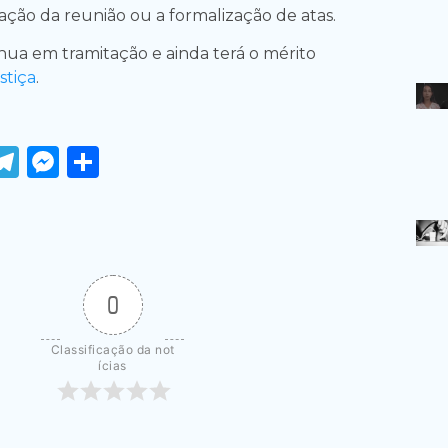
zação da reunião ou a formalização de atas.
nua em tramitação e ainda terá o mérito
stiça
.
ook
tter
WhatsApp
Telegram
Messenger
Share
0
Classificação da not
ícias