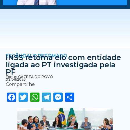
ESCÃNDALO RETOMADO
INSS retoma elo com entidade
ligada ao PT investigada pela
PF
Fonte: GAZETA DO POVO
03/06/2026
Compartilhe
Facebook
Twitter
WhatsApp
Telegram
Messenger
Share