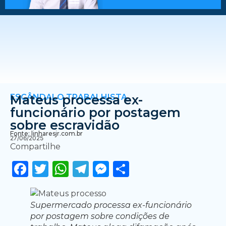
ESCÂNDALO TRABALHISTA
Mateus processa ex-
funcionário por postagem
sobre escravidão
Fonte: linharesjr.com.br
27/06/2025
Compartilhe
Facebook
Twitter
WhatsApp
Telegram
Messenger
Share
Supermercado processa ex-funcionário
por postagem sobre condições de