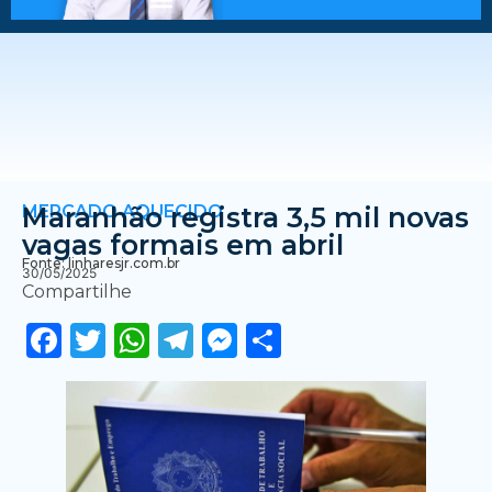
MERCADO AQUECIDO
Maranhão registra 3,5 mil novas
vagas formais em abril
Fonte: linharesjr.com.br
30/05/2025
Compartilhe
Facebook
Twitter
WhatsApp
Telegram
Messenger
Share