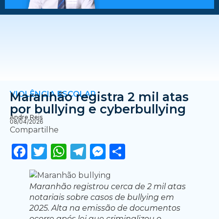
VIOLÊNCIA ESCOLAR
Maranhão registra 2 mil atas
por bullying e cyberbullying
Andre Reis
08/04/2026
Compartilhe
Facebook
Twitter
WhatsApp
Telegram
Messenger
Share
Maranhão registrou cerca de 2 mil atas
notariais sobre casos de bullying em
2025. Alta na emissão de documentos
ocorre após lei que criminalizou o