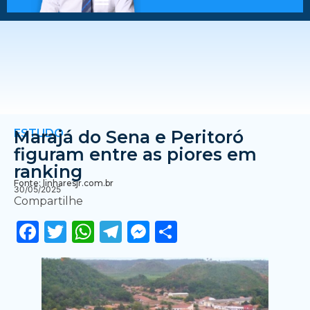
ESTUDO
Marajá do Sena e Peritoró
figuram entre as piores em
ranking
Fonte: linharesjr.com.br
30/05/2025
Compartilhe
Facebook
Twitter
WhatsApp
Telegram
Messenger
Share