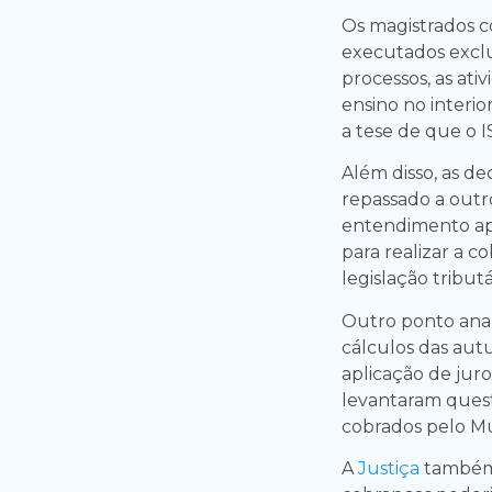
Os magistrados c
executados excl
processos, as at
ensino no interio
a tese de que o I
Além disso, as dec
repassado a outr
entendimento ap
para realizar a c
legislação tributá
Outro ponto anali
cálculos das aut
aplicação de jur
levantaram quest
cobrados pelo Mu
A
Justiça
também