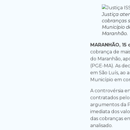
Justiça at
cobranças s
Município d
Maranhão.
MARANHÃO, 15 d
cobrança de mais
do Maranhão, apó
(PGE-MA). As dec
em São Luís, ao a
Município em con
A controvérsia e
contratados pelo 
argumentos da P
imediata dos val
das cobranças en
analisado.