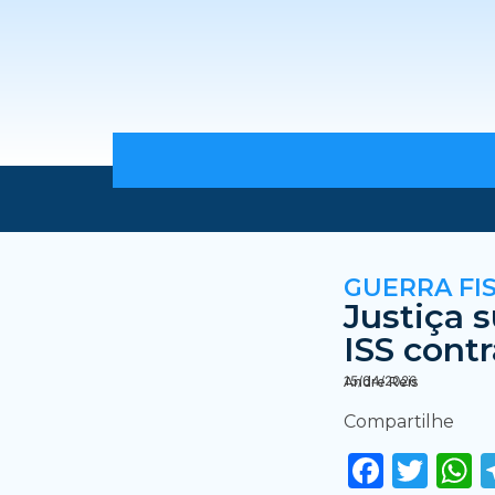
GUERRA FI
Justiça 
ISS cont
15/04/2026
Andre Reis
Compartilhe
Faceb
Twi