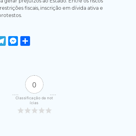
 gerar prejuízos ao Estado. Entre os riscos
strições fiscais, inscrição em dívida ativa e
protestos.
ook
tter
WhatsApp
Telegram
Messenger
Share
0
Classificação da not
ícias