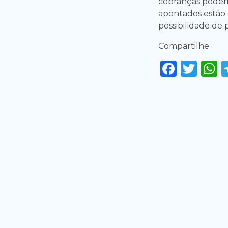
cobranças poderia
apontados estão re
possibilidade de 
Compartilhe
Faceb
Twi