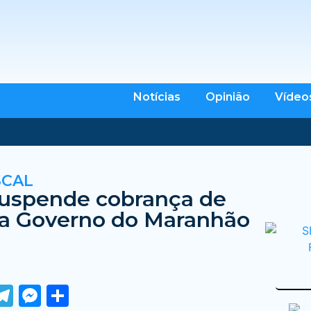
Notícias
Opinião
Vídeo
SCAL
suspende cobrança de
ra Governo do Maranhão
ook
tter
WhatsApp
Telegram
Messenger
Share