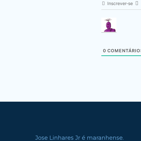
Inscrever-se
0
COMENTÁRIO
Jose Linhares Jr é maranhense.