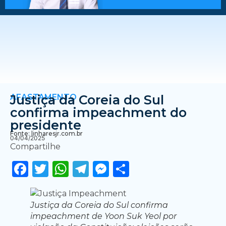
AFASTAMENTO
Justiça da Coreia do Sul
confirma impeachment do
presidente
Fonte: linharesjr.com.br
04/04/2025
Compartilhe
Facebook
Twitter
WhatsApp
Telegram
Messenger
Share
Justiça da Coreia do Sul confirma
impeachment de Yoon Suk Yeol por