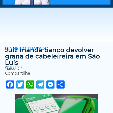
DINHEIRO TRAVADO
Juiz manda banco devolver
grana de cabeleireira em São
Luís
Andre Reis
11/05/2026
Compartilhe
Facebook
Twitter
WhatsApp
Telegram
Messenger
Share