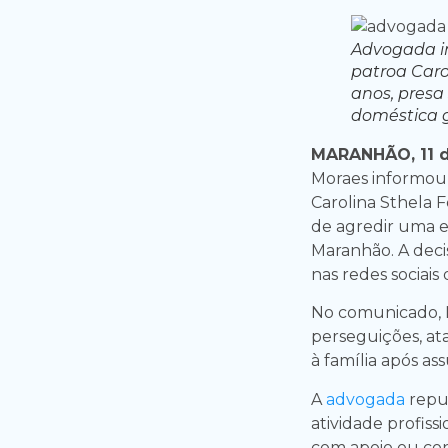
Advogada i
patroa Carol
anos, pres
doméstica g
MARANHÃO, 11 
Moraes informou 
Carolina Sthela F
de agredir uma e
Maranhão. A deci
nas redes sociais
No comunicado, N
perseguições, at
à família após as
A
advogada
repu
atividade profiss
com apoio ou con