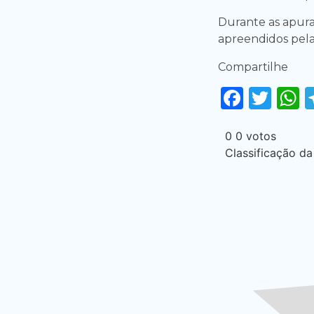
Durante as apura
apreendidos pela
Compartilhe
Faceb
Twi
0
0
votos
Classificação da