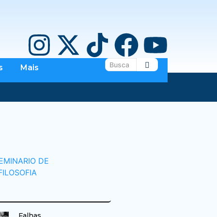
s
Mais
Falhas