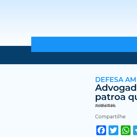
DEFESA A
Advogad
patroa q
11/05/2026
Andre Reis
Compartilhe
Faceb
Twi