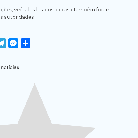
ções, veículos ligados ao caso também foram
s autoridades.
ook
tter
WhatsApp
Telegram
Messenger
Share
 notícias