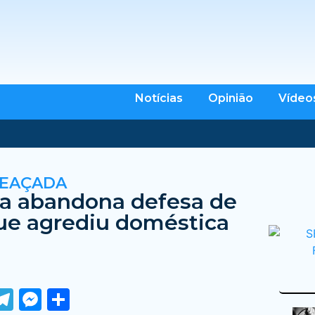
Notícias
Opinião
Vídeo
MEAÇADA
a abandona defesa de
ue agrediu doméstica
ook
tter
WhatsApp
Telegram
Messenger
Share