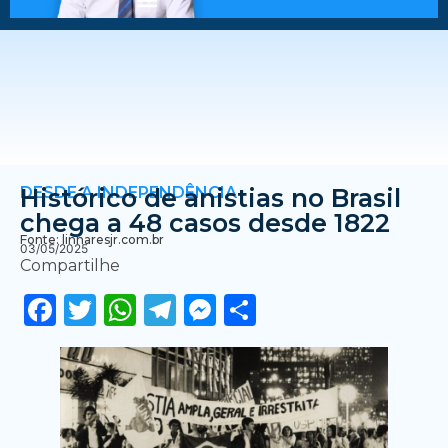
DESDE A INDEPENDÊNCIA
Histórico de anistias no Brasil
chega a 48 casos desde 1822
Fonte: linharesjr.com.br
03/05/2025
Compartilhe
Facebook
Twitter
WhatsApp
Telegram
Messenger
Share